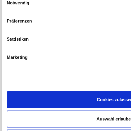
Notwendig
Und
Aktivitäten
Präferenzen
Angebote
Lagen
Statistiken
Online-
Buchungen
© 2026
Marketing
Resort
la Costa
Privacy
Policy
Nota
Cookies zulasse
legal
Cookies
ATG-
Auswahl erlaub
000064