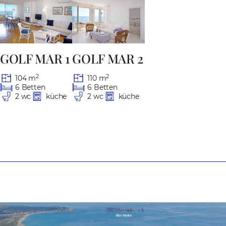
GOLF MAR 1
GOLF MAR 2
2
2
104 m
110 m
6 Betten
6 Betten
2 wc
küche
2 wc
küche