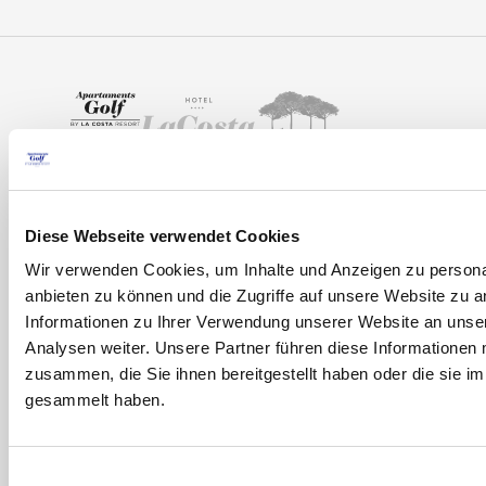
Diese Webseite verwendet Cookies
Wir verwenden Cookies, um Inhalte und Anzeigen zu personal
anbieten zu können und die Zugriffe auf unsere Website zu 
Informationen zu Ihrer Verwendung unserer Website an unse
Inici
Analysen weiter. Unsere Partner führen diese Informationen
Überblick
T.
+34 972 63 60 11
zusammen, die Sie ihnen bereitgestellt haben oder die sie 
Apartments
Carrer Arenals de Mar, 51
gesammelt haben.
Platja de Pals (Costa Brava)
Service Und
Spain
Einrichtungen
info@apartamentsgolf.com
Einwilligungsauswahl
Umland