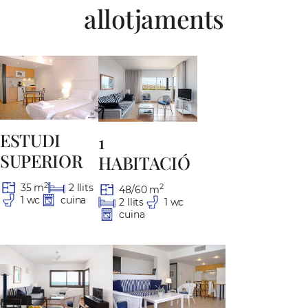
allotjaments
ESTUDI
1
SUPERIOR
HABITACIÓ
2
35 m
2 llits
2
48/60 m
1 wc
cuina
2 llits
1 wc
cuina