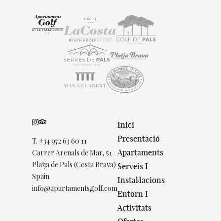
Inici
Presentació
T.
+34 972 63 60 11
Apartaments
Carrer Arenals de Mar, 51
Platja de Pals (Costa Brava)
Serveis I
Spain
Instal·lacions
info@apartamentsgolf.com
Entorn I
Activitats