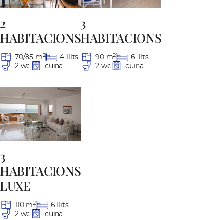
2
3
HABITACIONS
HABITACIONS
2
2
70/85 m
4 llits
90 m
6 llits
2 wc
cuina
2 wc
cuina
3
HABITACIONS
LUXE
2
110 m
6 llits
2 wc
cuina