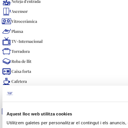
Neteja d'entrada
Ascensor
Vitroceràmica
Planxa
TV-Internacional
Torradora
Roba de llit
Caixa forta
Cafetera
Tovalloles
Telèfon
Microones-Grill
Aquest lloc web utilitza cookies
Tovallola piscina
Utilitzem galetes per personalitzar el contingut i els anuncis,