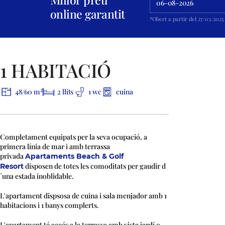
online garantit
*Obert a partir del 27/03/2025
* Les fotografies dels apartaments són orientatives i no contractuals.
1 HABITACIÓ
2
48/60 m
2 llits
1 wc
cuina
Completament equipats per la seva ocupació, a
primera línia de mar i amb terrassa
privada
Apartaments Beach & Golf
disposen de totes les comoditats per gaudir d
Resort
´una estada inoblidable.
L'apartament dispsosa de cuina i sala menjador amb 1
habitacions i 1 banys complerts.
L'apartament té accés a la terrassa amb vista jardí o