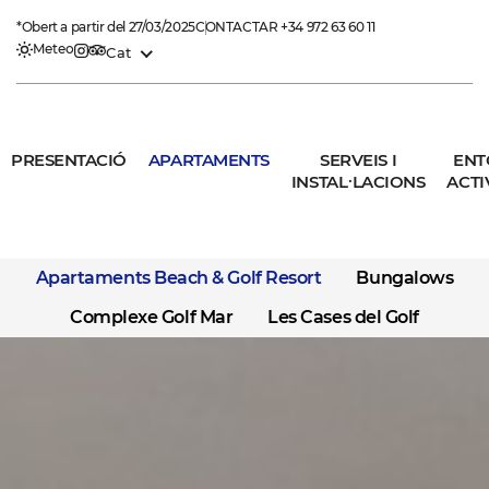
*Obert a partir del 27/03/2025
CONTACTAR
+34 972 63 60 11
Meteo
Cat
PRESENTACIÓ
APARTAMENTS
SERVEIS I
ENT
INSTAL·LACIONS
ACTI
Apartaments Beach & Golf Resort
Bungalows
Complexe Golf Mar
Les Cases del Golf
ESTUDI SUPERIOR
1 HABITACIÓ
2 HABITACIONS