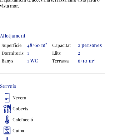
vista mar.
Allotjament
2
48/60 m
2 persones
Superfície
Capacitat
1
2
Dormitoris
Llits
2
1 WC
6/10 m
Banys
Terrassa
Serveis
Nevera
Coberts
Calefacció
Cuina