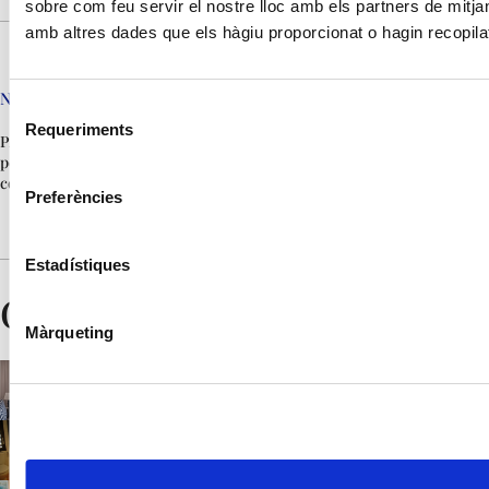
sobre com feu servir el nostre lloc amb els partners de mitjan
amb altres dades que els hàgiu proporcionat o hagin recopilat 
Normes
Selecció
Requeriments
de
Prohibit fumar. No estan
consentiment
permesos els animals de
companyia.
Preferències
Estadístiques
Galeria
Màrqueting