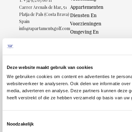
T.
+34 972 63 60 11
Appartementen
Carrer Arenals de Mar, 51
Platja de Pals (Costa Brava)
Diensten En
Spain
Voorzieningen
info@apartamentsgolf.com
Omgeving En
Activiteiten
Aanbiedingen
Situation
Booking
Deze website maakt gebruik van cookies
© 2026
We gebruiken cookies om content en advertenties te persona
Resort
websiteverkeer te analyseren. Ook delen we informatie over 
la Costa
media, adverteren en analyse. Deze partners kunnen deze g
heeft verstrekt of die ze hebben verzameld op basis van uw 
Privacy
Policy
Nota
Toestemmingsselectie
legal
Noodzakelijk
Cookies