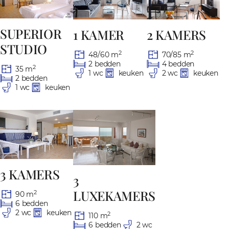
SUPERIOR
1 KAMER
2 KAMERS
STUDIO
2
2
48/60 m
70/85 m
2 bedden
4 bedden
2
35 m
1 wc
keuken
2 wc
keuken
2 bedden
1 wc
keuken
3 KAMERS
3
LUXEKAMERS
2
90 m
6 bedden
2 wc
keuken
2
110 m
6 bedden
2 wc