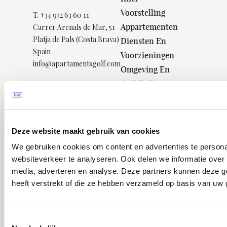
Voorstelling
T.
+34 972 63 60 11
Appartementen
Carrer Arenals de Mar, 51
Platja de Pals (Costa Brava)
Diensten En
Spain
Voorzieningen
info@apartamentsgolf.com
Omgeving En
Activiteiten
Aanbiedingen
Situation
Booking
Deze website maakt gebruik van cookies
© 2026
We gebruiken cookies om content en advertenties te persona
Resort
websiteverkeer te analyseren. Ook delen we informatie over 
la Costa
media, adverteren en analyse. Deze partners kunnen deze g
heeft verstrekt of die ze hebben verzameld op basis van uw 
Privacy
Policy
Nota
Toestemmingsselectie
legal