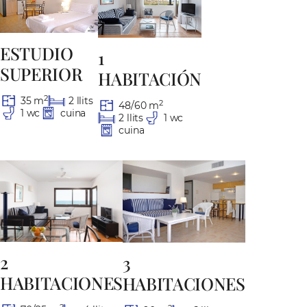
ESTUDIO
1
SUPERIOR
HABITACIÓN
2
35 m
2 llits
2
48/60 m
1 wc
cuina
2 llits
1 wc
cuina
2
3
HABITACIONES
HABITACIONES