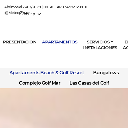
Abrimos el 27/03/2025
CONTACTAR
+34 972 63 60 11
Meteo
Esp
PRESENTACIÓN
APARTAMENTOS
SERVICIOS Y
E
INSTALACIONES
A
Apartaments Beach & Golf Resort
Bungalows
Complejo Golf Mar
Las Casas del Golf
ESTUDIO SUPERIOR
1 HABITACIÓN
2 HABITACIONES