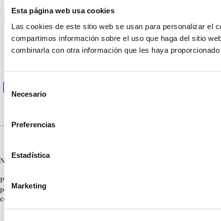
Ropa de cama
Esta página web usa cookies
Caja fuerte
Las cookies de este sitio web se usan para personalizar el c
Cafetera
compartimos información sobre el uso que haga del sitio web
combinarla con otra información que les haya proporcionado 
Toallas
Teléfono
Selección
Microondas-Grill
Necesario
de
Toallas piscina
consentimiento
Preferencias
Estadística
Normas
Prohibido fumar. No están
Marketing
permitidos los animales de
compañía.