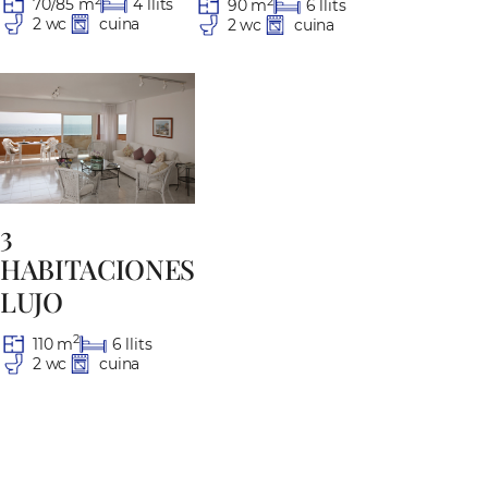
2
2
70/85 m
4 llits
90 m
6 llits
2 wc
cuina
2 wc
cuina
3
HABITACIONES
LUJO
2
110 m
6 llits
2 wc
cuina