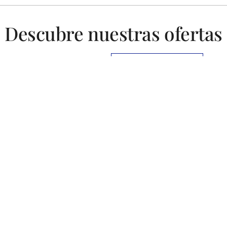
Descubre nuestras ofertas
Promociones & Packs
TODAS LAS OFERTAS
Paquete
Paquete
Paquete
de Golf
de golf
de 7
2
Semana
noches +
noches
Santa 3
Golf