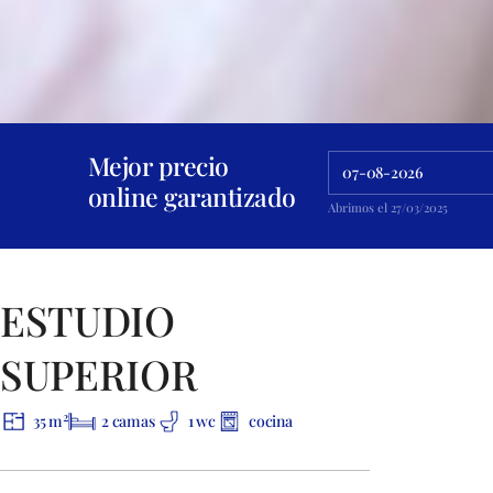
Mejor precio
online garantizado
Abrimos el 27/03/2025
* Las fotografías de los apartamentos son orientativas y no contractuales.
ESTUDIO
SUPERIOR
2
35 m
2 camas
1 wc
cocina