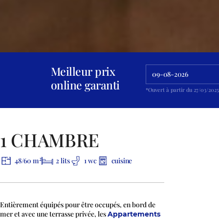
Meilleur prix
online garanti
*Ouvert à partir du 27/03/202
* Photographies d'orientation des appartements.
1 CHAMBRE
2
48/60 m
2 lits
1 wc
cuisine
Entièrement équipés pour être occupés, en bord de
mer et avec une terrasse privée, les
Appartements