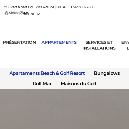
*Ouvert à partir du 27/03/2025
CONTACT
+34 972 63 60 11
Meteo
Fra
PRÉSENTATION
APPARTEMENTS
SERVICES ET
EN
INSTALLATIONS
E
Apartaments Beach & Golf Resort
Bungalows
Golf Mar
Maisons du Golf
STUDIO SUPÉRIEUR
1 CHAMBRE
2 CHAMBRES