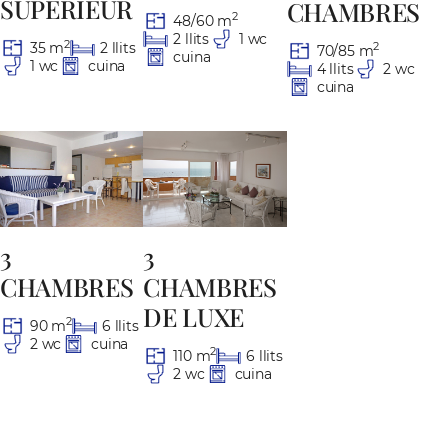
SUPÉRIEUR
CHAMBRES
2
48/60 m
2 llits
1 wc
2
35 m
2 llits
2
70/85 m
cuina
1 wc
cuina
4 llits
2 wc
cuina
3
3
CHAMBRES
CHAMBRES
DE LUXE
2
90 m
6 llits
2 wc
cuina
2
110 m
6 llits
2 wc
cuina