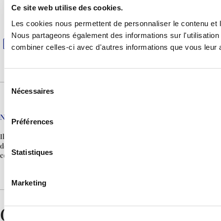
Ce site web utilise des cookies.
Serviettes de toilette
Les cookies nous permettent de personnaliser le contenu et le
Téléphone
Nous partageons également des informations sur l'utilisation 
Micro-ondes-Grill
combiner celles-ci avec d'autres informations que vous leur av
Serviettes de piscine
Sélection
Nécessaires
du
consentement
Normes
Préférences
Il est interdit de fumer à l’intérieur
des appartements. Les animaux de
Statistiques
compagnie ne sont pas autorisés.
Marketing
Galerie