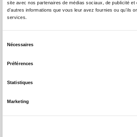
Appartements
site avec nos partenaires de médias sociaux, de publicité et
Carrer Arenals de Mar, 51
d'autres informations que vous leur avez fournies ou qu'ils ont
Platja de Pals (Costa Brava)
Services Et
services.
Spain
Installations
info@apartamentsgolf.com
Environnement
Et Activités
Sélection
Nécessaires
Offres
du
consentement
Situation
Réserves
Préférences
Online
© 2026 Resort
Statistiques
la Costa
Confidentialité
Marketing
Nota legal
Cookies
ATG-000064