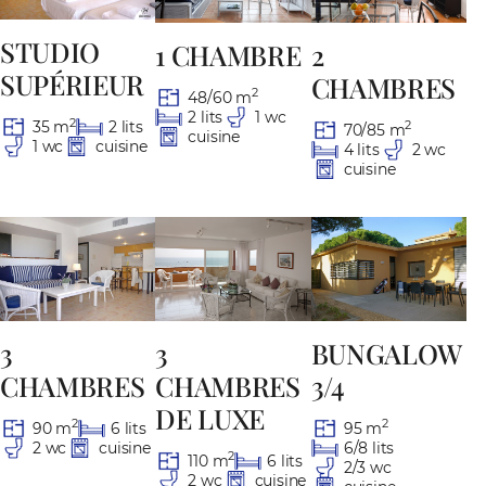
STUDIO
1 CHAMBRE
2
SUPÉRIEUR
CHAMBRES
2
48/60 m
2 lits
1 wc
2
35 m
2 lits
2
70/85 m
cuisine
1 wc
cuisine
4 lits
2 wc
cuisine
3
3
BUNGALOW
CHAMBRES
CHAMBRES
3/4
DE LUXE
2
2
90 m
6 lits
95 m
2 wc
cuisine
6/8 lits
2
110 m
6 lits
2/3 wc
2 wc
cuisine