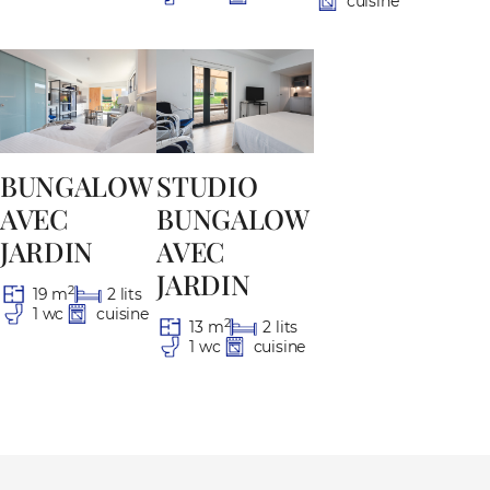
cuisine
BUNGALOW
STUDIO
AVEC
BUNGALOW
JARDIN
AVEC
JARDIN
2
19 m
2 lits
1 wc
cuisine
2
13 m
2 lits
1 wc
cuisine