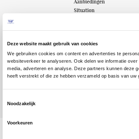
Aanbiedingen
Situation
Booking
© 2026
Resort
la Costa
Deze website maakt gebruik van cookies
We gebruiken cookies om content en advertenties te persona
Privacy
websiteverkeer te analyseren. Ook delen we informatie over 
Policy
media, adverteren en analyse. Deze partners kunnen deze g
Nota
heeft verstrekt of die ze hebben verzameld op basis van uw 
legal
Cookies
ATG-
Toestemmingsselectie
000064
Noodzakelijk
Voorkeuren